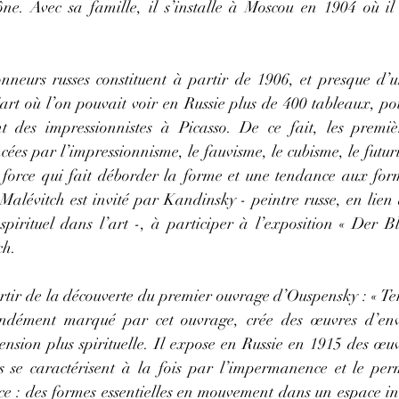
cône. Avec sa famille, il s’installe à Moscou en 1904 où il
nneurs russes constituent à partir de 1906, et presque d’u
’art où l’on pouvait voir en Russie plus de 400 tableaux, po
t des impressionnistes à Picasso. De ce fait, les premiè
cées par l’impressionnisme, le fauvisme, le cubisme, le futuri
force qui fait déborder la forme et une tendance aux for
 Malévitch est invité par Kandinsky - peintre russe, en lien 
spirituel dans l’art -, à participer à l’exposition « Der Bl
ch.
partir de la découverte du premier ouvrage d’Ouspensky : « T
ondément marqué par cet ouvrage, crée des œuvres d’env
nsion plus spirituelle. Il expose en Russie en 1915 des œuvr
es se caractérisent à la fois par l’impermanence et le pe
e : des formes essentielles en mouvement dans un espace infi