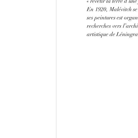
« revêtir la terre d’un
En 1920, Malévitch se
ses peintures est organ
recherches vers l’archi
artistique de Léningra