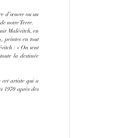
re d’œuvre ou un 
 de notre Terre.
mir Malévitch, en 
 peintes en tout 
vitch : « On sent 
toute la destinée 
cet artiste qui a 
s 1970 après des 