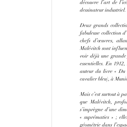
découvre l’art de l’i
dessinateur industriel.
Deux grands collectio
fabuleuse collection d
chefs d’œuvres, allan
Malévitch sont influen
voir déjà une grande 
essentielles. En 1912,
auteur du livre « Du 
cavalier bleu), à Muni
Mais c’est surtout à 
que Malévitch, prof
s’imprègne d’une dime
« suprématies » ; ell
géométrie dans l’espac