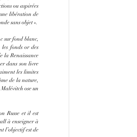
tions ou aspirées 
ne libération de 
onde sans objet ».
c sur fond blanc, 
les fonds or des 
e la Renaissance 
er dans son livre 
iment les limites 
âme de la nature, 
 Malévitch ose un 
 Russe et il est 
ll à enseigner à 
 l’objectif est de 