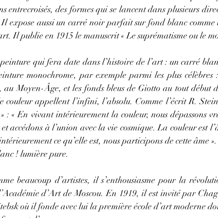
ns entrecroisés, des formes qui se lancent dans plusieurs direc
Il expose aussi un carré noir parfait sur fond blanc comme u
n art. Il publie en 1915 le manuscrit « Le suprématisme ou le m
einture qui fera date dans l’histoire de l’art : un carré blan
inture monochrome, par exemple parmi les plus célèbres : 
 au Moyen-Âge, et les fonds bleus de Giotto au tout début d
e couleur appellent l’infini, l’absolu. Comme l’écrit R. Stein
» : « En vivant intérieurement la couleur, nous dépassons vra
et accédons à l’union avec la vie cosmique. La couleur est l’
intérieurement ce qu’elle est, nous participons de cette âme ».
lanc ! lumière pure.
me beaucoup d’artistes, il s’enthousiasme pour la révolution
l’Académie d’Art de Moscou. En 1919, il est invité par Chaga
itebsk où il fonde avec lui la première école d’art moderne dont