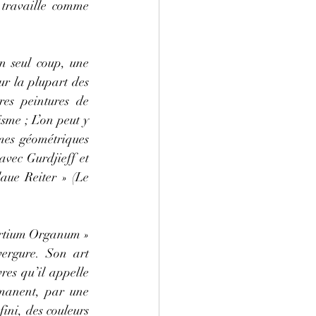
 travaille comme 
n seul coup, une 
ur la plupart des 
res peintures de 
sme ; L’on peut y 
mes géométriques 
avec Gurdjieff et 
aue Reiter » (Le 
ertium Organum » 
ergure. Son art 
es qu’il appelle 
rmanent, par une 
ni, des couleurs 