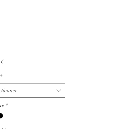
Prix
 €
*
ctionner
re
*