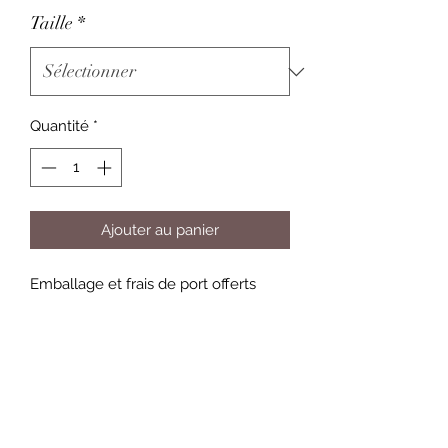
Taille
*
Quantité
*
Ajouter au panier
Emballage et frais de port offerts
Informations pour le choix des
toiles
Choisissez le format et la couleur du
bord de la toile (bordure) pour que le